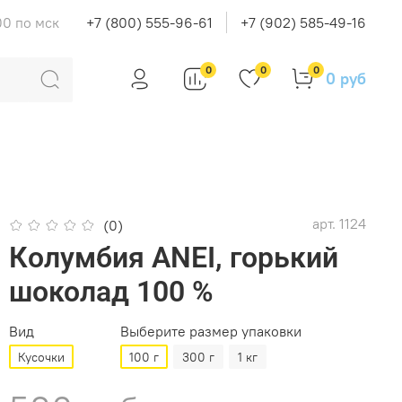
00 по мск
+7 (800) 555-96-61
+7 (902) 585-49-16
0
0
0
0 руб
арт.
1124
(0)
Колумбия ANEI, горький
шоколад 100 %
Вид
Выберите размер упаковки
Кусочки
100 г
300 г
1 кг