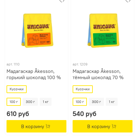
арт.
1110
арт.
1209
Мадагаскар Åkesson,
Мадагаскар Åkesson,
горький шоколад 100 %
тёмный шоколад 70 %
Кусочки
Кусочки
100 г
300 г
1 кг
100 г
300 г
1 кг
610 руб
540 руб
В корзину
В корзину