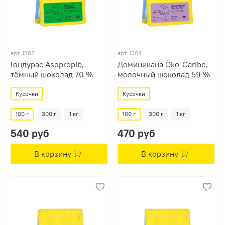
арт.
1203
арт.
1304
Гондурас Asopropib,
Доминикана Öko-Caribe,
тёмный шоколад 70 %
молочный шоколад 59 %
Кусочки
Кусочки
100 г
300 г
1 кг
100 г
300 г
1 кг
540 руб
470 руб
В корзину
В корзину