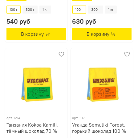
100 г
300 г
1 кг
100 г
300 г
1 кг
540 руб
630 руб
В корзину
В корзину
арт.
1214
арт.
1117
Танзания Kokoa Kamili,
Уганда Semuliki Forest,
тёмный шоколад 70 %
горький шоколад 100 %