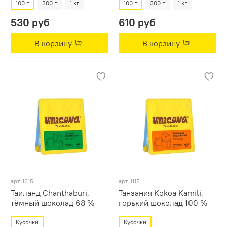
100 г
300 г
1 кг
100 г
300 г
1 кг
530 руб
610 руб
В корзину
В корзину
арт.
1215
арт.
1115
Таиланд Chanthaburi,
Танзания Kokoa Kamili,
тёмный шоколад 68 %
горький шоколад 100 %
Кусочки
Кусочки