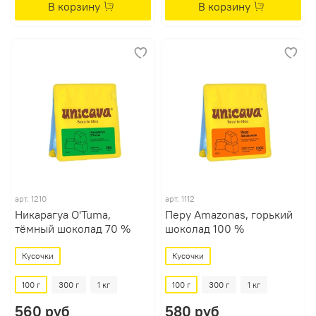
В корзину
В корзину
арт.
1210
арт.
1112
Никарагуа O'Tuma,
Перу Amazonas, горький
тёмный шоколад 70 %
шоколад 100 %
Кусочки
Кусочки
100 г
300 г
1 кг
100 г
300 г
1 кг
560 руб
580 руб