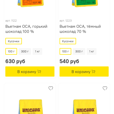
арт.
1122
арт.
1223
Вьетнам OCA, горький
Вьетнам OCA, тёмный
шоколад 100 %
шоколад 70 %
Кусочки
Кусочки
100 г
300 г
1 кг
100 г
300 г
1 кг
630 руб
540 руб
В корзину
В корзину