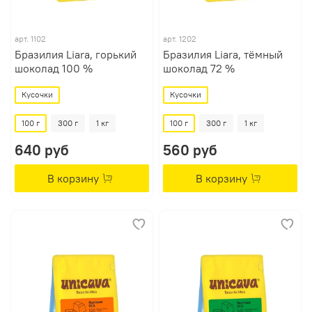
арт.
1102
арт.
1202
Бразилия Liara, горький
Бразилия Liara, тёмный
шоколад 100 %
шоколад 72 %
Кусочки
Кусочки
100 г
300 г
1 кг
100 г
300 г
1 кг
640 руб
560 руб
В корзину
В корзину