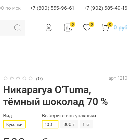
00 по мск
+7 (800) 555-96-61
+7 (902) 585-49-16
0
0
0
0 руб
арт.
1210
(0)
Никарагуа O'Tuma,
тёмный шоколад 70 %
Вид
Выберите вес упаковки
Кусочки
100 г
300 г
1 кг