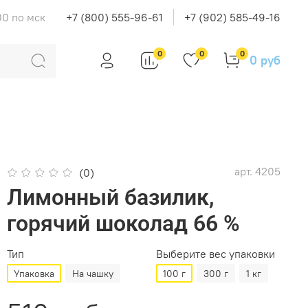
00 по мск
+7 (800) 555-96-61
+7 (902) 585-49-16
0
0
0
0 руб
арт.
4205
(0)
Лимонный базилик,
горячий шоколад 66 %
Тип
Выберите вес упаковки
Упаковка
На чашку
100 г
300 г
1 кг