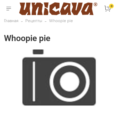
0
Главная
Рецепты
Whoopie pie
Whoopie pie