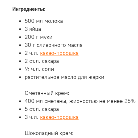
Ингредиенты:
500 мл молока
3 яйца
200 г муки
30 г сливочного масла
2 ч.л.
какао-порошка
2 ст.л. сахара
½ ч.л. соли
растительное масло для жарки
Сметанный крем:
400 мл сметаны, жирностью не менее 25%
5 ст.л. сахара
3 ч.л.
какао-порошка
Шоколадный крем: