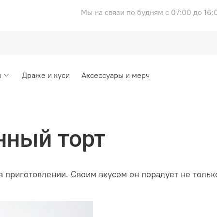
Мы на связи по будням с 07:00 до 16:
и
Драже и куси
Аксессуары и мерч
нный торт
в приготовлении.
Своим вкусом он порадует
не тольк